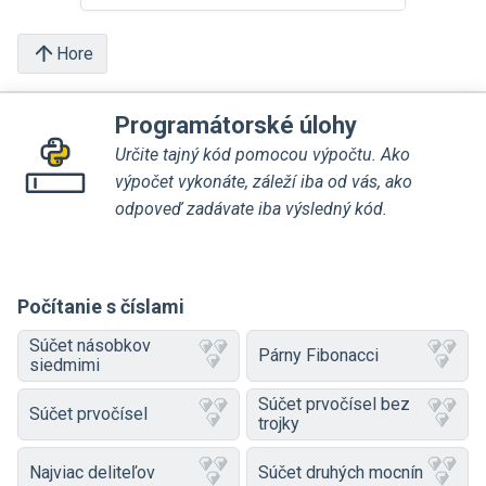
Hore
Programátorské úlohy
Určite tajný kód pomocou výpočtu. Ako
výpočet vykonáte, záleží iba od vás, ako
odpoveď zadávate iba výsledný kód.
Počítanie s číslami
Súčet násobkov
Párny Fibonacci
siedmimi
Súčet prvočísel bez
Súčet prvočísel
trojky
Najviac deliteľov
Súčet druhých mocnín