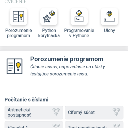
CVIČENIE
Porozumenie
Python
Programovanie
Úlohy
programom
korytnačka
v Pythone
Porozumenie programom
Čítanie textov, odpovedanie na otázky
testujúce porozumenie textu.
Počítanie s číslami
Aritmetická
Ciferný súčet
postupnosť
Výpočet 1
Test prvočíselnosti