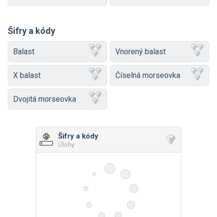
Šifry a kódy
Balast
Vnorený balast
X balast
Číselná morseovka
Dvojitá morseovka
Šifry a kódy
Úlohy