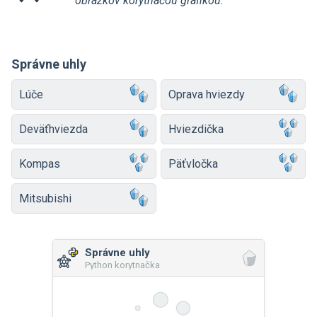
obrázkov korytnačou grafikou.
Správne uhly
Lúče
Oprava hviezdy
Deväťhviezda
Hviezdička
Kompas
Päťvločka
Mitsubishi
Správne uhly
Python korytnačka