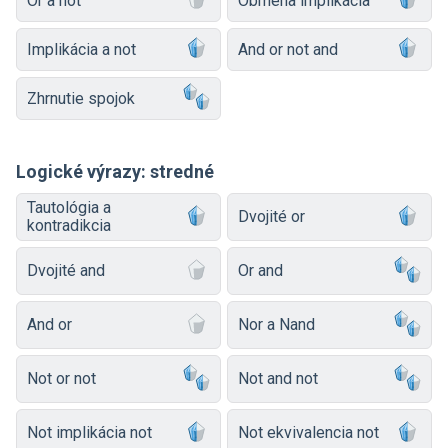
Or a not
Obmena implikácia
Implikácia a not
And or not and
Zhrnutie spojok
Logické výrazy: stredné
Tautológia a
Dvojité or
kontradikcia
Dvojité and
Or and
And or
Nor a Nand
Not or not
Not and not
Not implikácia not
Not ekvivalencia not