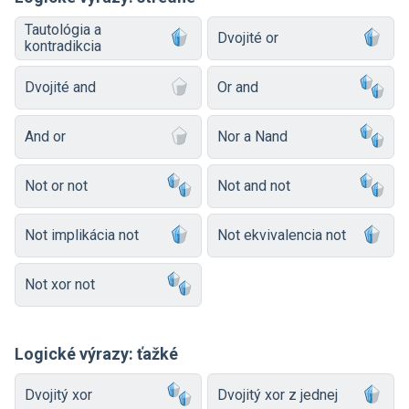
Tautológia a
Dvojité or
kontradikcia
Dvojité and
Or and
And or
Nor a Nand
Not or not
Not and not
Not implikácia not
Not ekvivalencia not
Not xor not
Logické výrazy: ťažké
Dvojitý xor
Dvojitý xor z jednej