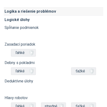
Logika a riešenie problémov
Logické úlohy
Spĺňanie podmienok
Zasadací poriadok
ľahké
Debny s pokladmi
ľahké
ťažké
Deduktívne úlohy
Hlavy robotov
ľahké
stredné
ťažké