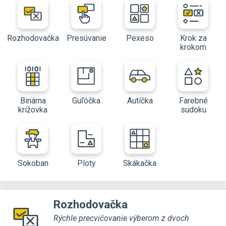
Rozhodovačka
Presúvanie
Pexeso
Krok za
krokom
Binárna
Guľôčka
Autíčka
Farebné
krížovka
sudoku
Sokoban
Ploty
Skákačka
Rozhodovačka
Rýchle precvičovanie výberom z dvoch