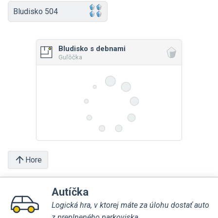
Bludisko 504
Bludisko s debnami
Guľôčka
Hore
Autíčka
Logická hra, v ktorej máte za úlohu dostať auto
z preplneného parkoviska.