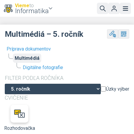
Vieme
to
Informatika
Multimédiá – 5. ročník
Príprava dokumentov
Multimédiá
Digitálne fotografie
FILTER PODĽA ROČNÍKA
Úzky výber
CVIČENIE
Rozhodovačka