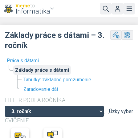
Vieme
to
Informatika
Základy práce s dátami – 3.
ročník
Práca s dátami
Základy práce s dátami
Tabuľky: základné porozumenie
Zaraďovanie dát
FILTER PODĽA ROČNÍKA
Úzky výber
CVIČENIE