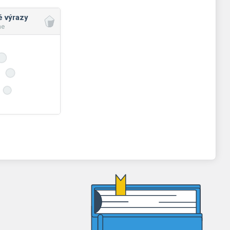
é výrazy
ne