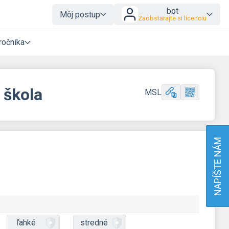
bot
Môj postup
Zaobstarajte si licenciu
ročníka
 škola
MSL
NAPÍŠTE NÁM
ľahké
stredné