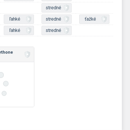
stredné
ľahké
stredné
ťažké
ľahké
stredné
ythone