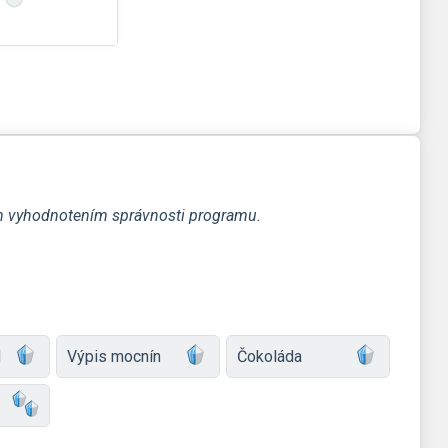
ým vyhodnotením správnosti programu.
d
Výpis mocnín
Čokoláda