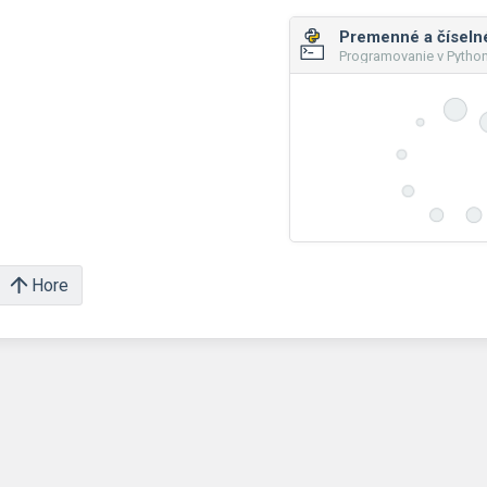
Premenné a číseln
Programovanie v Pytho
Hore