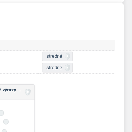
stredné
stredné
Premenné a číselné výrazy v Pythone