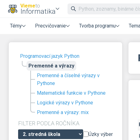
Vieme
to
Informatika
Témy
Precvičovanie
Tvorba programu
Tema
Programovací jazyk Python
Premenné a výrazy
Premenné a číselné výrazy v
Pythone
Matematické funkcie v Pythone
Logické výrazy v Pythone
Premenné a výrazy: mix
FILTER PODĽA ROČNÍKA
Úzky výber