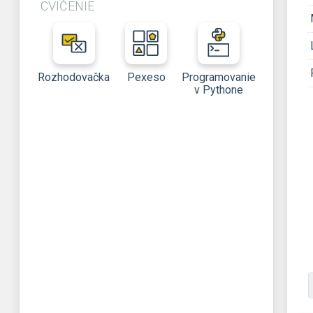
CVIČENIE
Rozhodovačka
Pexeso
Programovanie
v Pythone