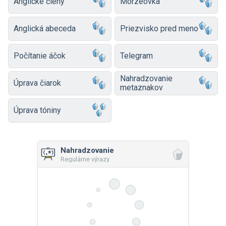
Anglické členy
Morzeovka
Anglická abeceda
Priezvisko pred meno
Počítanie áčok
Telegram
Nahradzovanie
Úprava čiarok
metaznakov
Úprava tóniny
Nahradzovanie
Regulárne výrazy