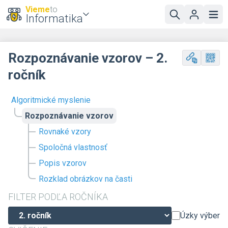
Vieme
to
Informatika
Rozpoznávanie vzorov – 2.
ročník
Algoritmické myslenie
Rozpoznávanie vzorov
Rovnaké vzory
Spoločná vlastnosť
Popis vzorov
Rozklad obrázkov na časti
FILTER PODĽA ROČNÍKA
Úzky výber