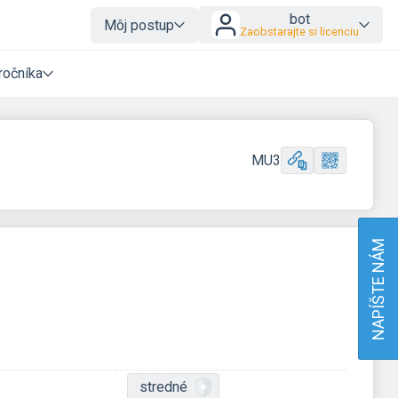
bot
Môj postup
Zaobstarajte si licenciu
ročníka
MU3
NAPÍŠTE NÁM
stredné