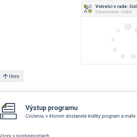
Votrelci v rade: čísl
Označovanie • ťažké
Hore
Výstup programu
Cvičenie, v ktorom dostanete krátky program a máte u
Vzory v postupnostiach