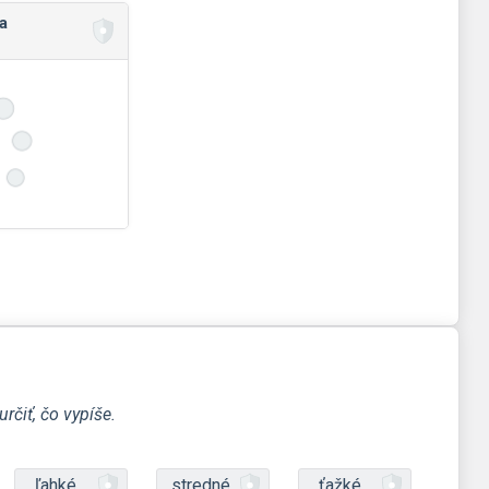
a
rčiť, čo vypíše.
ľahké
stredné
ťažké