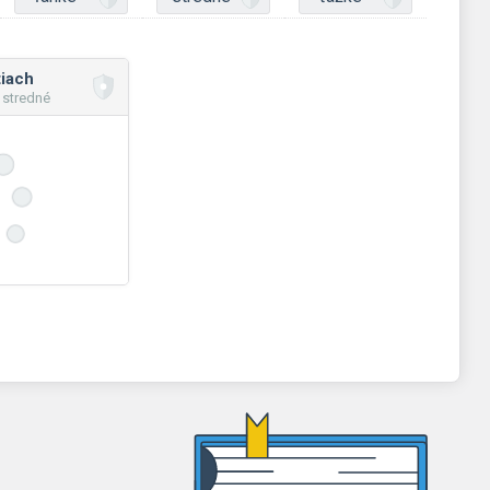
tiach
 stredné