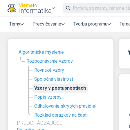
Vieme
to
Informatika
Témy
Precvičovanie
Tvorba programu
Tema
Algoritmické myslenie
Rozpoznávanie vzorov
Rovnaké vzory
Spoločná vlastnosť
Vzory v postupnostiach
Popis vzorov
Odhaľovanie skrytých pravidiel
Rozklad obrázkov na časti
PREDCHÁDZAJÚCE
Rovnaké vzory