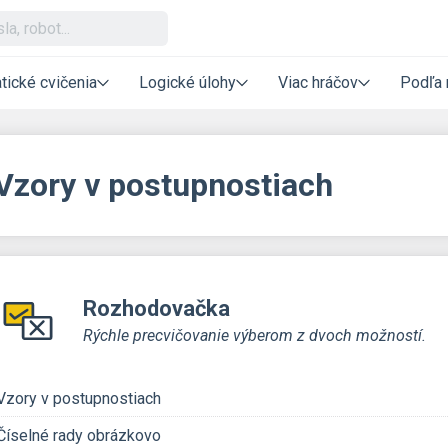
tické cvičenia
Logické úlohy
Viac hráčov
Podľa 
Vzory v postupnostiach
Rozhodovačka
Rýchle precvičovanie výberom z dvoch možností.
Vzory v postupnostiach
Číselné rady obrázkovo