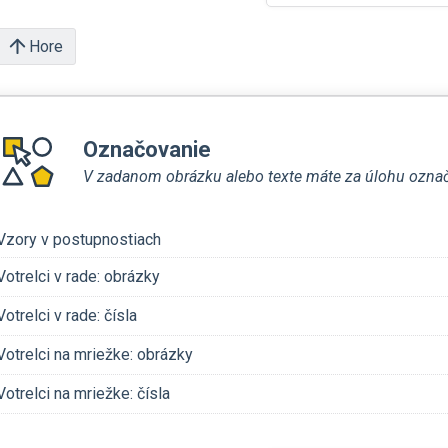
Hore
Označovanie
V zadanom obrázku alebo texte máte za úlohu označiť 
Vzory v postupnostiach
Votrelci v rade: obrázky
Votrelci v rade: čísla
Votrelci na mriežke: obrázky
Votrelci na mriežke: čísla