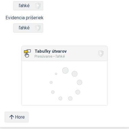
ľahké
Evidencia príšeriek
ľahké
Tabuľky útvarov
Presúvanie • ľahké
Hore