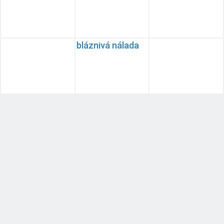
😓
bláznivá nálada
🤗