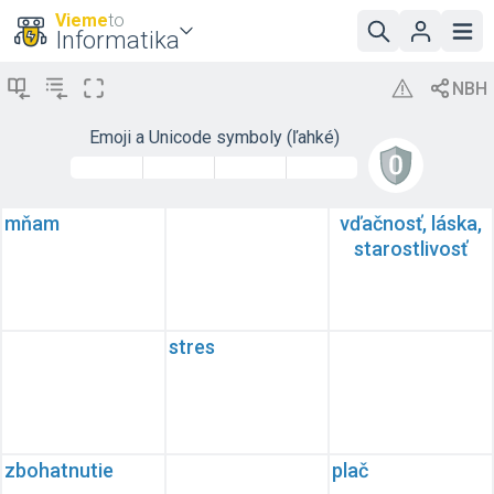
Vieme
to
Informatika
Emoji a Unicode symboly (ľahké)
mňam
🤪
vďačnosť, láska,
starostlivosť
😋
stres
🤑
zbohatnutie
😭
plač