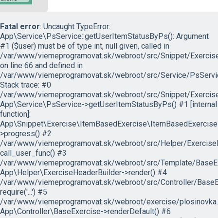
Fatal error
: Uncaught TypeError:
App\Service\PsService::getUserItemStatusByPs(): Argument
#1 ($user) must be of type int, null given, called in
/var/www/viemeprogramovat.sk/webroot/src/Snippet/Exercis
on line 66 and defined in
/var/www/viemeprogramovat.sk/webroot/src/Service/PsServi
Stack trace: #0
/var/www/viemeprogramovat.sk/webroot/src/Snippet/Exercise
App\Service\PsService->getUserItemStatusByPs() #1 [internal
function]:
App\Snippet\Exercise\ItemBasedExercise\ItemBasedExercise
>progress() #2
/var/www/viemeprogramovat.sk/webroot/src/Helper/ExerciseH
call_user_func() #3
/var/www/viemeprogramovat.sk/webroot/src/Template/BaseExe
App\Helper\ExerciseHeaderBuilder->render() #4
/var/www/viemeprogramovat.sk/webroot/src/Controller/BaseEx
require('...') #5
/var/www/viemeprogramovat.sk/webroot/exercise/plosinovka.
App\Controller\BaseExercise->renderDefault() #6