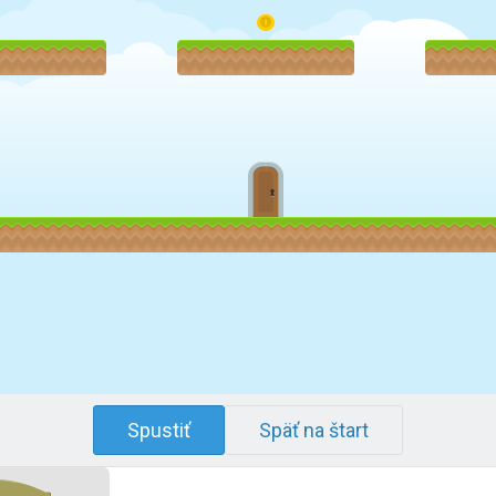
Spustiť
Späť na štart