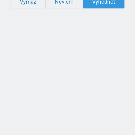
Vymaž
Neviem
Vyhodnoť