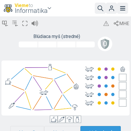
Vieme
to
Informatika
Blúdiaca myš (stredné)