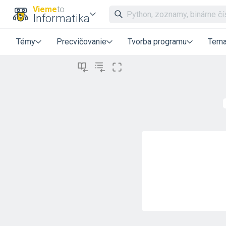
Vieme
to
Informatika
Témy
Precvičovanie
Tvorba programu
Tema