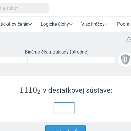
tické cvičenia
Logické úlohy
Viac hráčov
Podľa 
Binárne čísla: základy (stredné)
1110_2
1
1
1
0
v desiatkovej sústave:
2