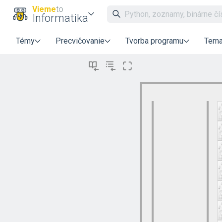
Vieme
to
Informatika
Témy
Precvičovanie
Tvorba programu
Tema