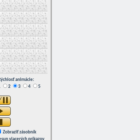
ýchlosť animácie:
1
2
3
4
5
Zobraziť zásobník
esun viacerých príkazov