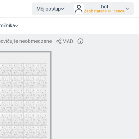
bot
Môj postup
Zaobstarajte si licenciu
ročníka