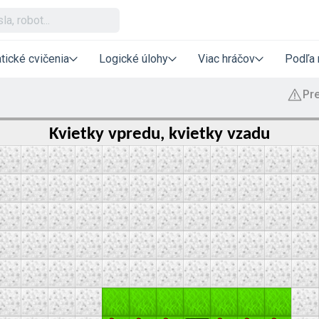
tické cvičenia
Logické úlohy
Viac hráčov
Podľa 
Kvietky vpredu, kvietky vzadu