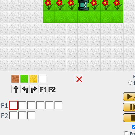
R
F1
F2
Pr