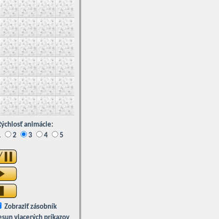
ýchlosť animácie:
1
2
3
4
5
Zobraziť zásobník
esun viacerých príkazov