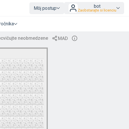
bot
Môj postup
Zaobstarajte si licenciu
ročníka