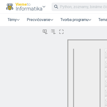
Vieme
to
Informatika
Témy
Precvičovanie
Tvorba programu
Tema