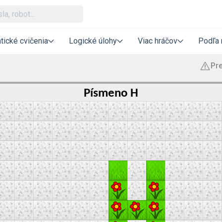
tické cvičenia
Logické úlohy
Viac hráčov
Podľa 
Písmeno H