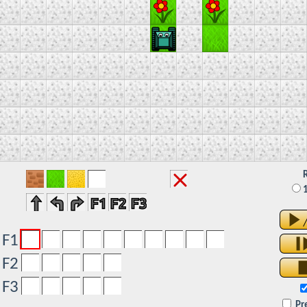
R
F1
F2
F3
Pr