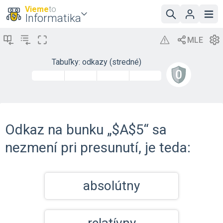
Vieme
to
Informatika
Tabuľky: odkazy (stredné)
Odkaz na bunku „$A$5“ sa
nezmení pri presunutí, je teda:
absolútny