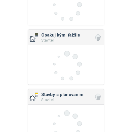
Opakuj kým: ťažšie
Staviteľ
Stavby s plánovaním
Staviteľ