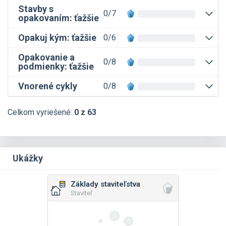
Stavby s
0/7
opakovaním: ťažšie
Opakuj kým: ťažšie
0/6
Opakovanie a
0/8
podmienky: ťažšie
Vnorené cykly
0/8
Celkom vyriešené:
0 z 63
Ukážky
Základy staviteľstva
Staviteľ