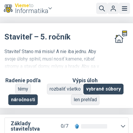
Vieme
to
Informatika
Staviteľ – 5. ročník
Staviteľ Stano má misiu! A nie iba jednu. Aby
svoje úlohy splnil, musí nosiť kamene, rúbať
stromy a stavať domy, mlyny a hrady. Aby sa v
tom nestratil, potrebuje vašu pomoc – pomocou
Radenie podľa
Výpis úloh
grafických blokov vytvorte program, podľa
ktorého Stano svoju misiu splní. Počet blokov,
témy
rozbaliť všetko
vybrané súbory
ktoré môžete použiť, je často obmedzený, takže
náročnosti
len prehľad
bude treba sa zamyslieť a použiť ten správny
prístup...
Základy
0/7
staviteľstva