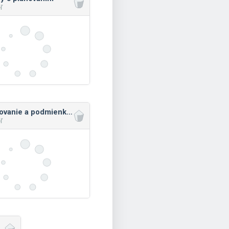
ľ
Opakovanie a podmienky: ťažšie
ľ