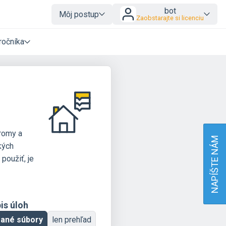
bot
Môj postup
Zaobstarajte si licenciu
ročníka
tromy a
NAPÍŠTE NÁM
kých
použiť, je
is úloh
rané súbory
len prehľad