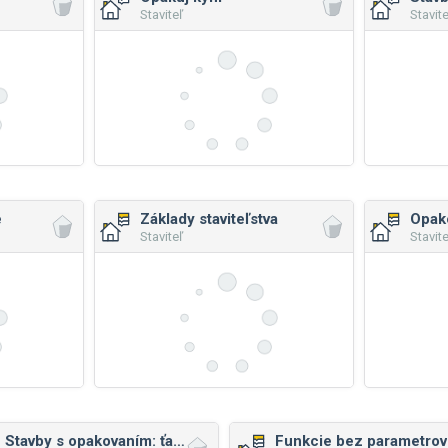
Staviteľ
Stavite
e
Základy staviteľstva
Staviteľ
Stavite
Stavby s opakovaním: ťažšie
Funkcie bez parametrov