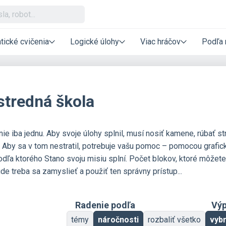
tické cvičenia
Logické úlohy
Viac hráčov
Podľa 
 stredná škola
nie iba jednu. Aby svoje úlohy splnil, musí nosiť kamene, rúbať s
. Aby sa v tom nestratil, potrebuje vašu pomoc – pomocou grafic
dľa ktorého Stano svoju misiu splní. Počet blokov, ktoré môžete 
e treba sa zamyslieť a použiť ten správny prístup...
Radenie podľa
Výp
témy
náročnosti
rozbaliť všetko
vyb