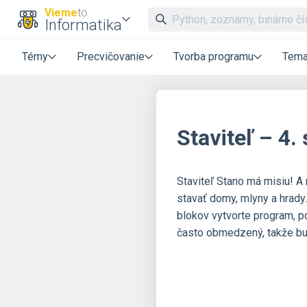
Vieme
to
Informatika
Témy
Precvičovanie
Tvorba programu
Tema
Staviteľ – 4.
Staviteľ Stano má misiu! A 
stavať domy, mlyny a hrady
blokov vytvorte program, po
často obmedzený, takže bud