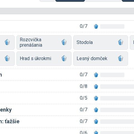
0/7
Rozcvička
Stodola
prenášania
Hrad s úkrokmi
Lesný domček
m
0/7
0/8
m
0/5
ienky
0/7
: ťažšie
0/7
0/6