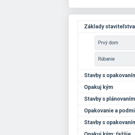
Základy staviteľstva
Prvý dom
Rúbanie
Stavby s opakovaní
Opakuj kým
Stavby s plánovaní
Opakovanie a podm
Stavby s opakovaním
Opakuj kým: ťažšie