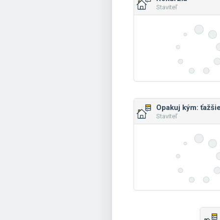
Staviteľ
Opakuj kým: ťažši
Staviteľ