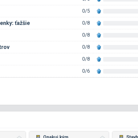
0/5
nky: ťažšie
0/8
0/8
trov
0/8
0/8
0/6
Opakuj kým
Stavb