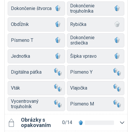
Dokončenie
Záujemcovia nájdu viac informácií o korytnačej
Dokončenie štvorca
trojuholníka
grafike v
knižke
od jedného z autorov projektu
Vieme programovať.
Obdĺžnik
Rybička
Dokončenie
Písmeno T
srdiečka
Jednotka
Šípka vpravo
Digitálna päťka
Písmeno Y
Vták
Vlajočka
Vycentrovaný
Písmeno M
trojuholník
Obrázky s
0/14
opakovaním