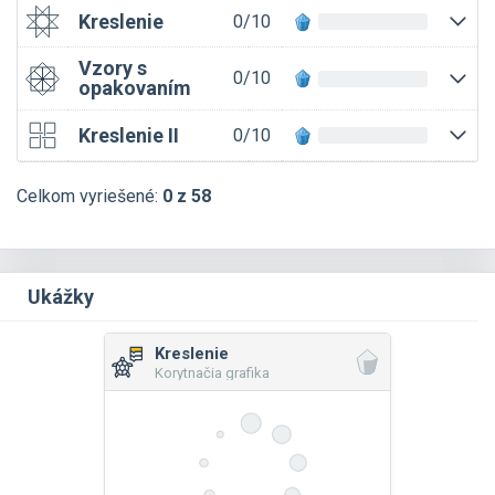
Kreslenie
0/10
Vzory s
0/10
opakovaním
Kreslenie II
0/10
Celkom vyriešené:
0 z 58
Ukážky
Kreslenie
Korytnačia grafika