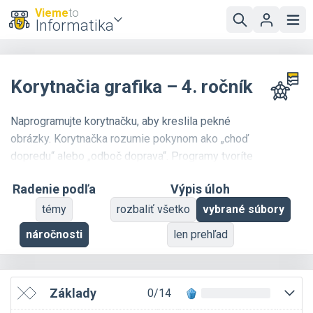
Vieme
to
Informatika
Korytnačia grafika – 4. ročník
Naprogramujte korytnačku, aby kreslila pekné
obrázky. Korytnačka rozumie pokynom ako „choď
dopredu“ alebo „odboč doprava“. Programy tvoríte
pomocou preťahovania grafických blokov.
Radenie podľa
Výpis úloh
Základné úlohy sú jednoduché a zvládnu ich aj
deti na prvom stupni ZŠ. Korytnačka je však
témy
rozbaliť všetko
vybrané súbory
šikovná a zabaví aj zdatných programátorov –
náročnosti
len prehľad
dokáže napríklad aj elegantné fraktály. Pokročilí
riešitelia môžu navyše využiť cvičenie
Python
korytnačka
, v ktorom sa korytnačka programuje
Základy
0/14
textovo.