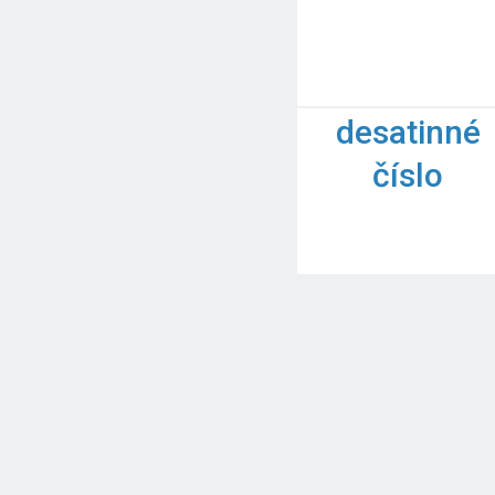
desatinné
číslo