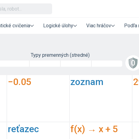
tické cvičenia
Logické úlohy
Viac hráčov
Podľa 
Typy premenných (stredné)
−0.05
zoznam
2
reťazec
f(x) → x + 5