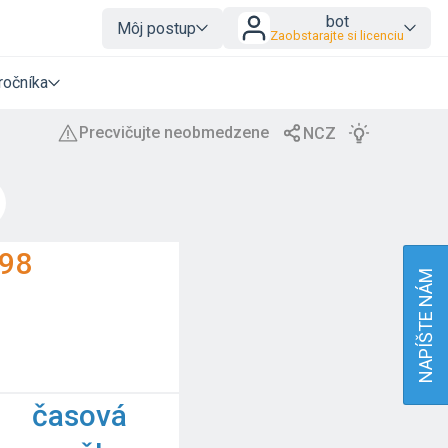
bot
Môj postup
Zaobstarajte si licenciu
ročníka
98
NAPÍŠTE NÁM
časová