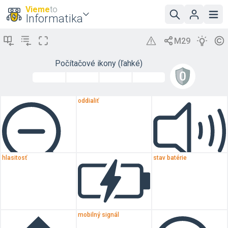
Vieme
to
Informatika
Počítačové ikony (ľahké)
oddialiť
hlasitosť
stav batérie
mobilný signál