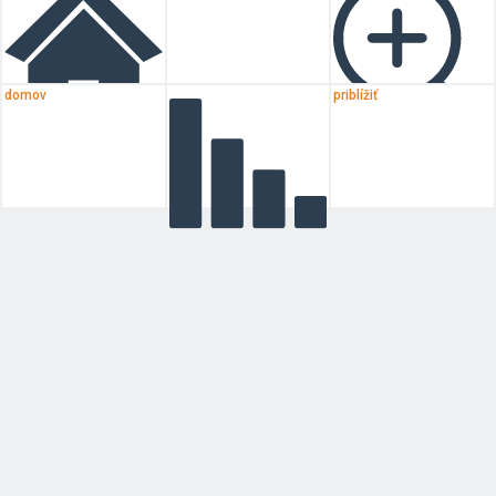
domov
priblížiť