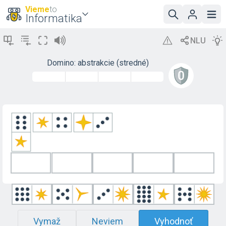
Vieme
to
Informatika
Domino: abstrakcie (stredné)
Vymaž
Neviem
Vyhodnoť