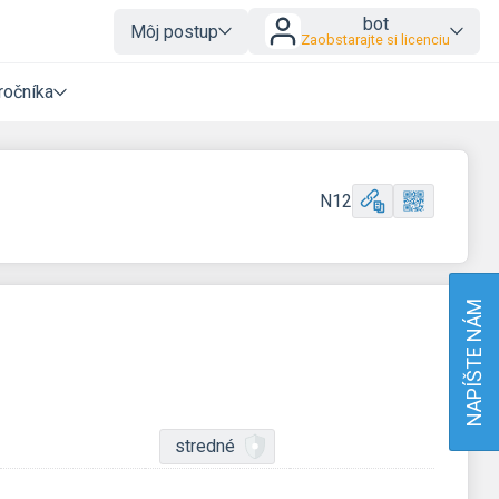
bot
Môj postup
Zaobstarajte si licenciu
ročníka
N12
NAPÍŠTE NÁM
stredné