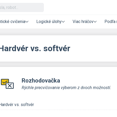
tické cvičenia
Logické úlohy
Viac hráčov
Podľa 
Hardvér vs. softvér
Rozhodovačka
Rýchle precvičovanie výberom z dvoch možností.
Hardvér vs. softvér