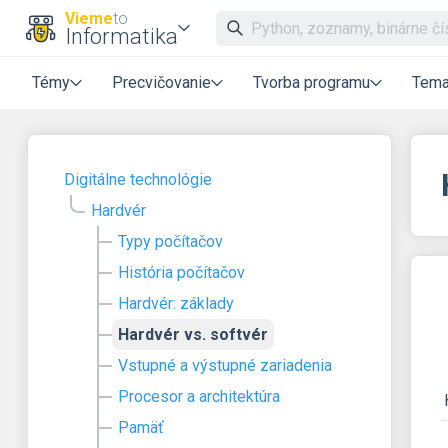
Vieme
to
Informatika
Témy
Precvičovanie
Tvorba programu
Tema
Digitálne technológie
Hardvér
Typy počítačov
História počítačov
Hardvér: základy
Hardvér vs. softvér
Vstupné a výstupné zariadenia
Procesor a architektúra
Pamäť