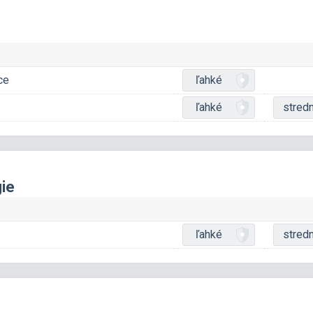
ce
ľahké
ľahké
stred
gie
ľahké
stred