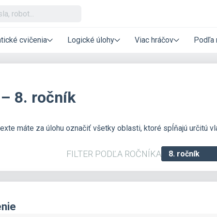
tické cvičenia
Logické úlohy
Viac hráčov
Podľa 
– 8. ročník
te máte za úlohu označiť všetky oblasti, ktoré spĺňajú určitú vl
FILTER PODĽA ROČNÍKA
enie