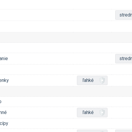
stred
anie
stred
enky
ľahké
p
nné
ľahké
cípy