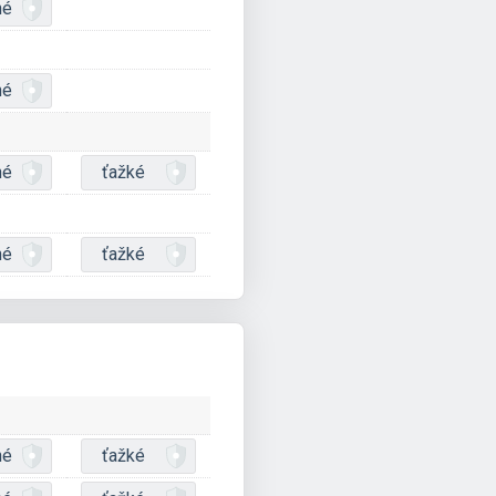
né
né
né
ťažké
né
ťažké
né
ťažké