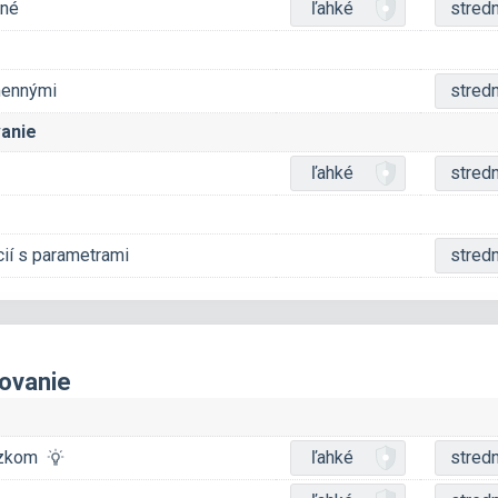
nné
ľahké
stred
mennými
stred
anie
ľahké
stred
cií s parametrami
stred
ovanie
rázkom
ľahké
stred