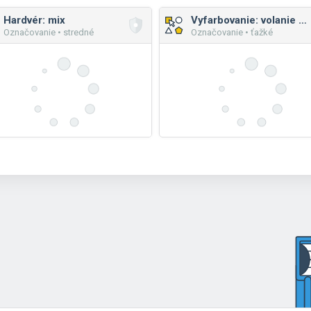
Hardvér: mix
Vyfarbovanie: volanie funkcií s parametrami
Označovanie • stredné
Označovanie • ťažké