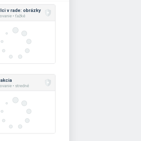
lci v rade: obrázky
vanie • ťažké
akcia
vanie • stredné