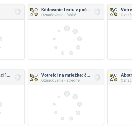
Kódovanie textu v počítačoch
Votre
Označovanie • ľahké
Označo
Kódovanie informácií obrázkom
Votrelci na mriežke: čísla
Abstr
Označovanie • stredné
Označo