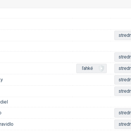
stred
stred
ľahké
stred
ky
stred
stred
diel
o
stred
ravidlo
stred