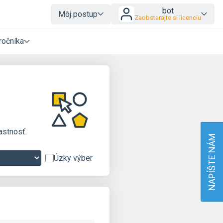
bot
Môj postup
Zaobstarajte si licenciu
ročníka
astnosť.
NAPÍŠTE NÁM
Úzky výber