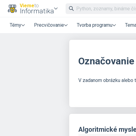
Vieme
to
Informatika
Témy
Precvičovanie
Tvorba programu
Tema
Označovanie 
V zadanom obrázku alebo tex
Algoritmické mysl