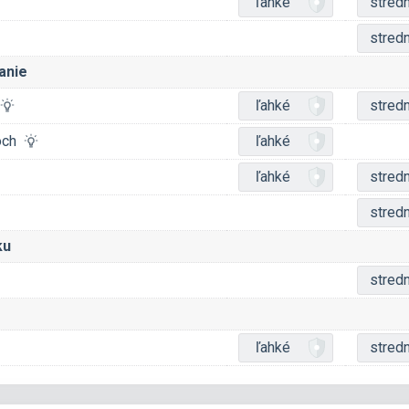
ľahké
stred
stred
anie
ľahké
stred
čoch
ľahké
ľahké
stred
stred
ku
stred
ľahké
stred