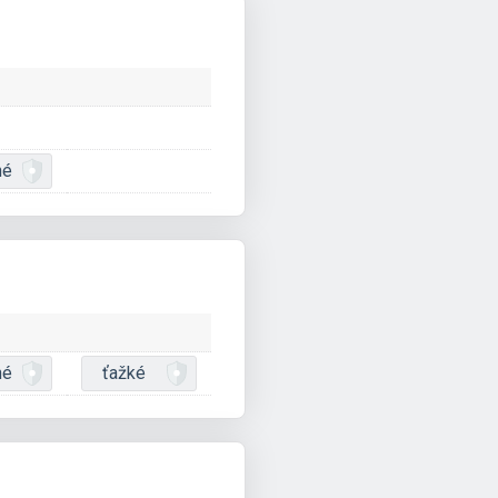
né
né
ťažké