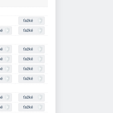
ťažké
né
ťažké
né
ťažké
né
ťažké
né
ťažké
né
ťažké
né
ťažké
né
ťažké