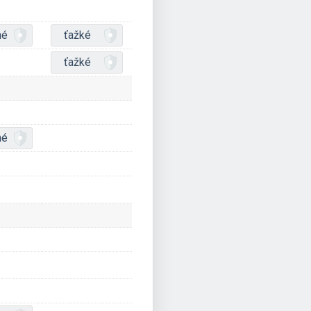
né
ťažké
ťažké
né