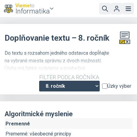
Vieme
to
Informatika
Doplňovanie textu – 8. ročník
Do textu s rozsahom jedného odstavca dopĺňajte
na vybrané miesta správnu z dvoch možností.
Úloha má ľahké ovládanie a priebežné
vyhodnocovanie.
FILTER PODĽA ROČNÍKA
Úzky výber
Algoritmické myslenie
Premenné
Premenné: všeobecné princípy