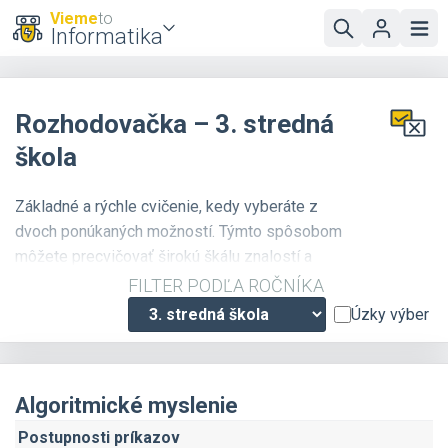
Vieme
to
Informatika
Rozhodovačka – 3. stredná
škola
Základné a rýchle cvičenie, kedy vyberáte z
dvoch ponúkaných možností. Týmto spôsobom
môžete precvičovať širokú škálu znalostí a
vedomostí: algoritmické myslenie, programovanie
FILTER PODĽA ROČNÍKA
v Pythone, bezpečnosť, prácu s dátami...
Úzky výber
Algoritmické myslenie
Postupnosti príkazov