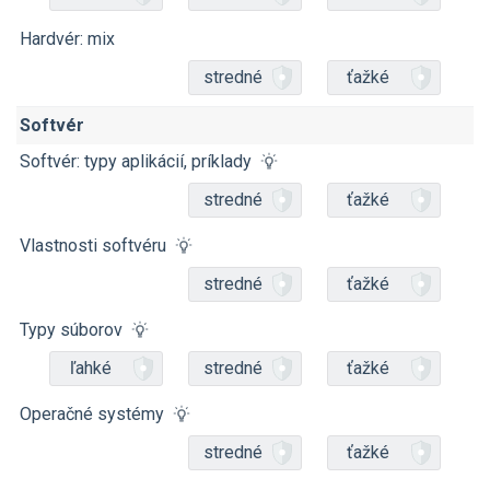
Hardvér: mix
stredné
ťažké
Softvér
Softvér: typy aplikácií, príklady
stredné
ťažké
Vlastnosti softvéru
stredné
ťažké
Typy súborov
ľahké
stredné
ťažké
Operačné systémy
stredné
ťažké